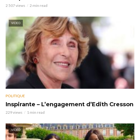
2 507 views
2 min read
VIDEO
POLITIQUE
Inspirante – L’engagement d’Edith Cresson
229 views
1 min read
VIDEO