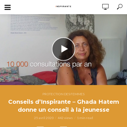
PROTECTION DES FEMMES
Conseils d’Inspirante – Ghada Hatem
donne un conseil à la jeunesse
25 avril 2020
442 views
1 min read