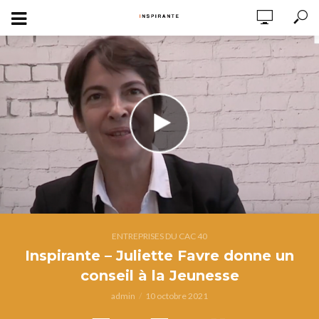
ENTREPRISES DU CAC 40
Inspirante – Juliette Favre donne un
conseil à la Jeunesse
admin
10 octobre 2021