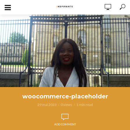
woocommerce-placeholder
29 mai 2023
0 views
1 min read
ADD COMMENT