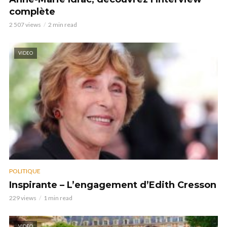
complète
2 507 views
2 min read
VIDEO
POLITIQUE
Inspirante – L’engagement d’Edith Cresson
229 views
1 min read
VIDEO