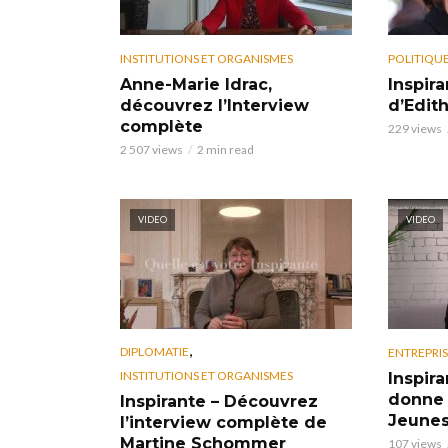
INSTITUTIONS ET ORGANISMES
POLITIQU
Anne-Marie Idrac,
Inspir
découvrez l’Interview
d’Edit
complète
229 views
2 507 views
2 min read
VIDEO
VIDEO
,
DIPLOMATIE
ENTREPRIS
INSTITUTIONS ET ORGANISMES
Inspira
donne 
Inspirante – Découvrez
Jeune
l’interview complète de
Martine Schommer
107 views