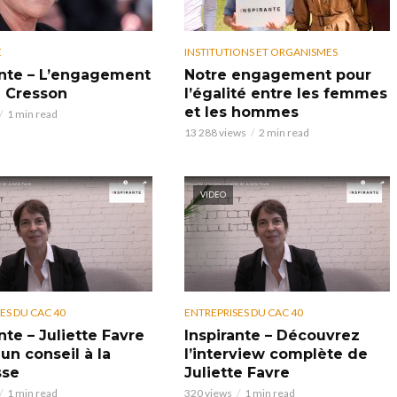
E
INSTITUTIONS ET ORGANISMES
ante – L’engagement
Notre engagement pour
h Cresson
l’égalité entre les femmes
et les hommes
1 min read
13 288 views
2 min read
VIDEO
ES DU CAC 40
ENTREPRISES DU CAC 40
nte – Juliette Favre
Inspirante – Découvrez
un conseil à la
l’interview complète de
sse
Juliette Favre
1 min read
320 views
1 min read