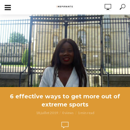
6 effective ways to get more out of
extreme sports
18 juillet 2019
0 views
1 min read