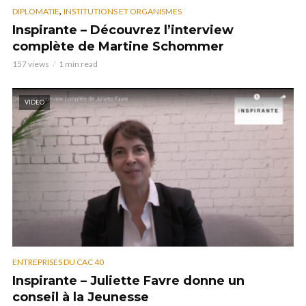
,
DIPLOMATIE
INSTITUTIONS ET ORGANISMES
Inspirante – Découvrez l’interview
complète de Martine Schommer
157 views
1 min read
VIDEO
ENTREPRISES DU CAC 40
Inspirante – Juliette Favre donne un
conseil à la Jeunesse