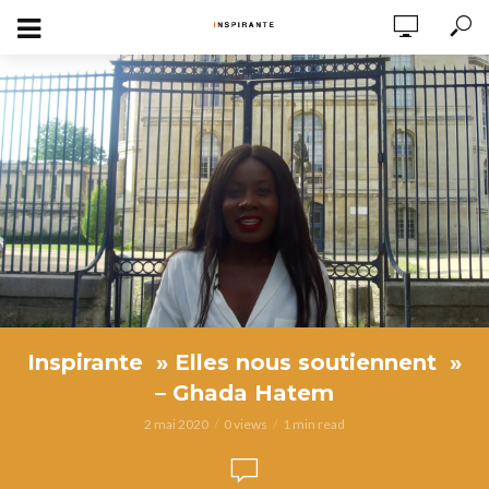
Inspirante » Elles nous soutiennent »
– Ghada Hatem
2 mai 2020
0 views
1 min read