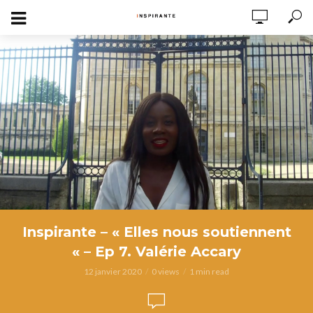
Inspirante – « Elles nous soutiennent
« – Ep 7. Valérie Accary
12 janvier 2020
0 views
1 min read