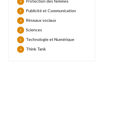
Protection des femmes
4
Publicité et Communication
5
Réseaux sociaux
4
Sciences
3
Technologie et Numérique
3
Think Tank
4