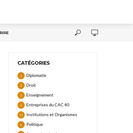
RIRE
CATÉGORIES
Diplomatie
1
Droit
3
Enseignement
3
Entreprises du CAC 40
2
Institutions et Organismes
15
Politique
6