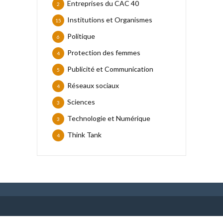
Entreprises du CAC 40
2
Institutions et Organismes
15
Politique
6
Protection des femmes
4
Publicité et Communication
5
Réseaux sociaux
4
Sciences
3
Technologie et Numérique
3
Think Tank
4