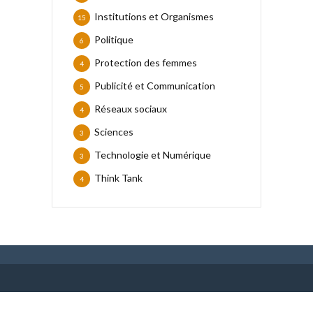
Institutions et Organismes
15
Politique
6
Protection des femmes
4
Publicité et Communication
5
Réseaux sociaux
4
Sciences
3
Technologie et Numérique
3
Think Tank
4